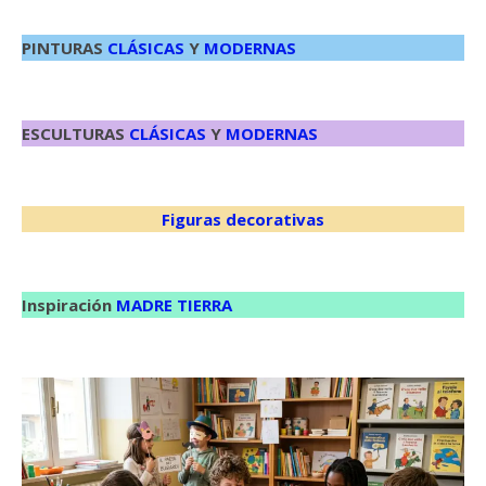
PINTURAS
CLÁSICAS
Y
MODERNAS
ESCULTURAS
CLÁSICAS
Y
MODERNAS
Figuras decorativas
Inspiración
MADRE TIERRA