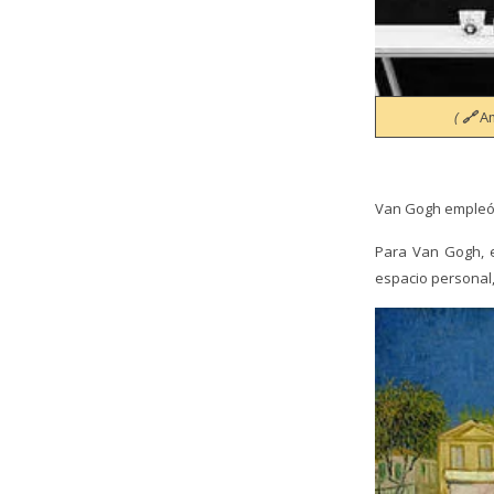
(
🔗
A
Van Gogh empleó u
Para Van Gogh, e
espacio personal