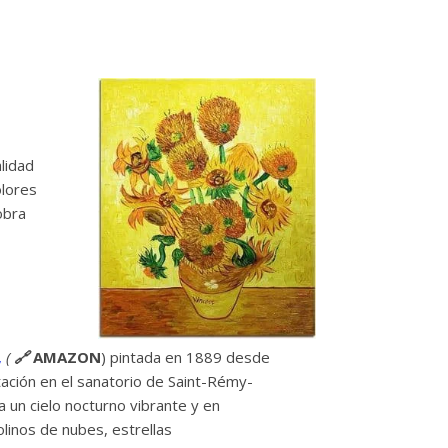
alidad
olores
obra
,
(
🔗
AMAZON
) pintada en 1889 desde
tación en el sanatorio de Saint-Rémy-
un cielo nocturno vibrante y en
linos de nubes, estrellas