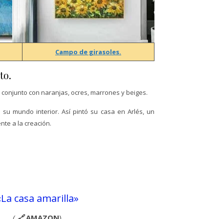
Campo de girasoles.
to.
conjunto con naranjas, ocres, marrones y beiges.
u mundo interior. Así pintó su casa en Arlés, un
te a la creación.
«La casa amarilla»
(
🔗
AMAZON
)