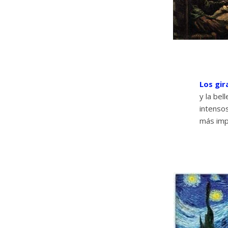
Los gir
y la bel
intensos
más impo