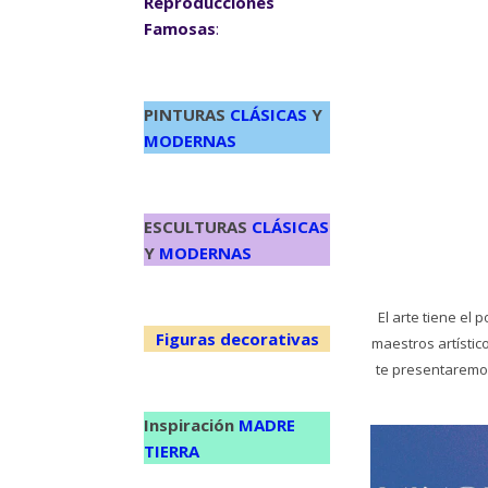
Reproducciones
Famosas
:
PINTURAS
CLÁSICAS
Y
MODERNAS
ESCULTURAS
CLÁSICAS
Y
MODERNAS
El arte tiene el
Figuras decorativas
maestros artísti
te presentaremos
Inspiración
MADRE
TIERRA