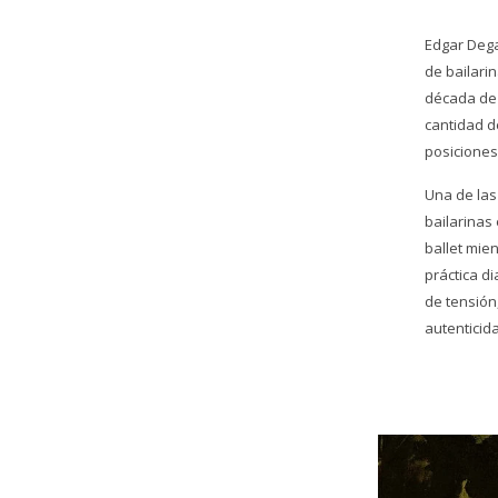
Edgar Dega
de bailarin
década de 
cantidad d
posiciones
Una de las
bailarinas 
ballet mien
práctica d
de tensión,
autenticid