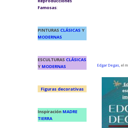
Reproducciones
Famosas
:
PINTURAS
CLÁSICAS
Y
MODERNAS
ESCULTURAS
CLÁSICAS
Edgar Degas,
el m
Y
MODERNAS
Figuras decorativas
Inspiración
MADRE
TIERRA