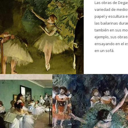
Las obras de Degas
variedad de medios
papel y escultura 
las bailarinas dura
también en sus mom
ejemplo, sus obras
ensayando en el e
en un sofá.