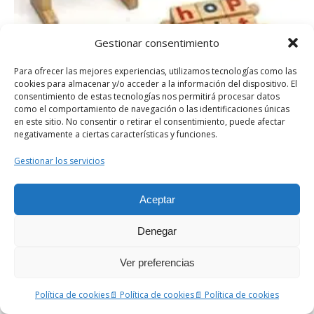
Gestionar consentimiento
Para ofrecer las mejores experiencias, utilizamos tecnologías como las
cookies para almacenar y/o acceder a la información del dispositivo. El
consentimiento de estas tecnologías nos permitirá procesar datos
como el comportamiento de navegación o las identificaciones únicas
en este sitio. No consentir o retirar el consentimiento, puede afectar
negativamente a ciertas características y funciones.
Tarjetas
Letras Números
Juegos de
Didácticas
Magnéticos.
ortografía
Gestionar los servicios
Además, el uso de la palabra también implica una comunicación
Aceptar
clara y respetuosa entre los niños y los adultos que los
acompañan. Los adultos suelen utilizar un lenguaje cuidadoso y
Denegar
preciso al presentar los materiales y las actividades, lo que
fomenta la concentración, la atención y el respeto hacia el
Ver preferencias
lenguaje y las ideas de los demás.
Política de cookies
📄 Política de cookies
📄 Política de cookies
Sensibilidad Sensorial.