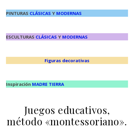
PINTURAS
CLÁSICAS
Y
MODERNAS
ESCULTURAS
CLÁSICAS
Y
MODERNAS
Figuras decorativas
Inspiración
MADRE TIERRA
Juegos educativos,
método «montessoriano».