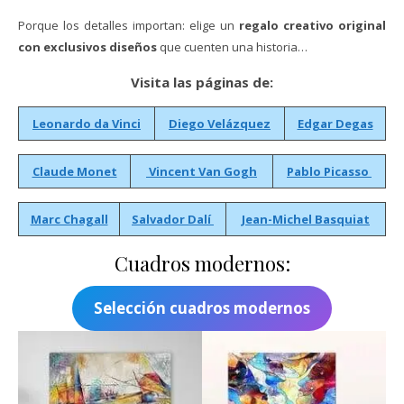
Porque los detalles importan: elige un
regalo creativo original
con exclusivos diseños
que cuenten una historia…
Visita las páginas de:
Leonardo da Vinci
Diego Velázquez
Edgar Degas
Claude Monet
Vincent Van Gogh
Pablo Picasso
Marc Chagall
Salvador Dalí
Jean-Michel Basquiat
Cuadros modernos:
Selección cuadros modernos