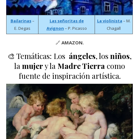
Bailarinas
–
Las señoritas de
La violinista
– M.
E. Degas
Avignon
– P. Picasso
Chagall
🔗
AMAZON.
🎨 Temáticas: Los
ángeles
, los
niños
,
la
mujer
y la
Madre Tierra
como
fuente de inspiración artística.