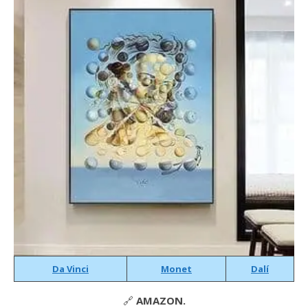
Da Vinci
Monet
Dalí
🔗
AMAZON.