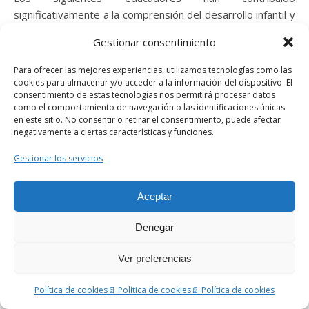
significativamente a la comprensión del desarrollo infantil y
han proporcionado información valiosa y herramientas
Gestionar consentimiento
útiles para ayudar a los padres y profesionales a apoyar a
los niños en su crecimiento y aprendizaje.
Para ofrecer las mejores experiencias, utilizamos tecnologías como las
cookies para almacenar y/o acceder a la información del dispositivo. El
Descubre la selección de ideas que combinan juego,
consentimiento de estas tecnologías nos permitirá procesar datos
aprendizaje y arte, en los siguientes artículos:
como el comportamiento de navegación o las identificaciones únicas
en este sitio. No consentir o retirar el consentimiento, puede afectar
negativamente a ciertas características y funciones.
María Montessori
Bruno Munari
Gestionar los servicios
Jean Piaget
Aceptar
Denegar
Ver preferencias
Política de cookies
📄 Política de cookies
📄 Política de cookies