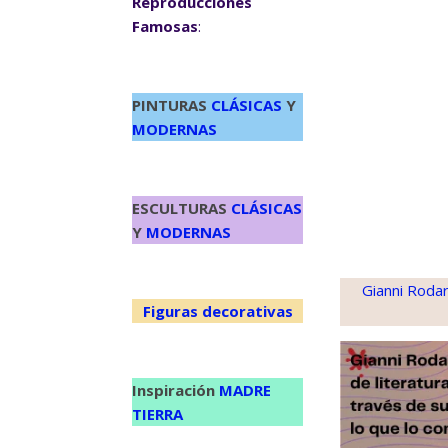
Reproducciones
Famosas
:
PINTURAS
CLÁSICAS
Y
MODERNAS
ESCULTURAS
CLÁSICAS
Y
MODERNAS
Gianni Rodar
Figuras decorativas
Inspiración
MADRE
TIERRA