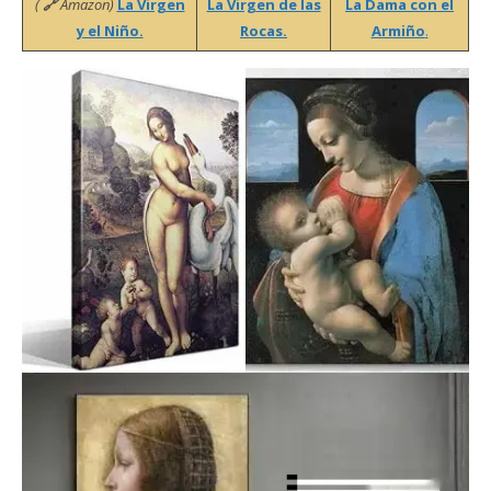
(
🔗
Amazon)
La Virgen
La Virgen de las
La Dama con el
y el Niño.
Rocas.
Armiño
.