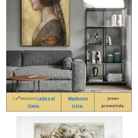
(
🔗
Amazon)
Leda y el
Madonna
Joven
Cisne.
Litta.
prometida.