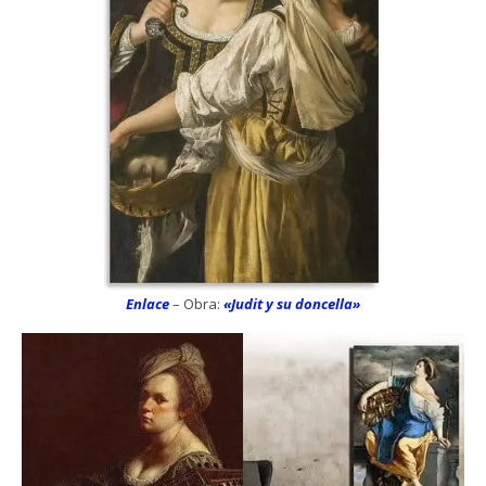
Enlace
– Obra:
«Judit y su doncella»