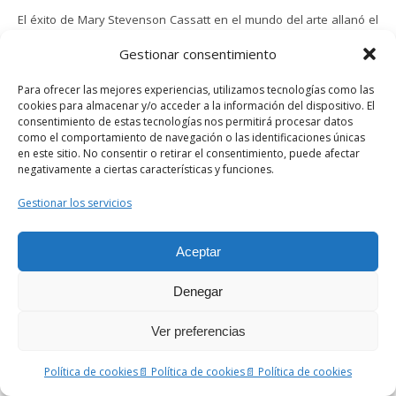
El éxito de Mary Stevenson Cassatt en el mundo del arte allanó el
camino para que otras artistas femeninas obtuvieran
Gestionar consentimiento
reconocimiento por su trabajo. Desafió los roles de género
tradicionales que habían limitado el potencial artístico de las
Para ofrecer las mejores experiencias, utilizamos tecnologías como las
mujeres y demostró que las mujeres eran capaces de crear arte
cookies para almacenar y/o acceder a la información del dispositivo. El
consentimiento de estas tecnologías nos permitirá procesar datos
que era tan significativo e impactante como el de sus homólogos
como el comportamiento de navegación o las identificaciones únicas
masculinos. El trabajo de Cassatt inspiró a otras mujeres a seguir
en este sitio. No consentir o retirar el consentimiento, puede afectar
carreras en las artes, y se convirtió en un símbolo de esperanza e
negativamente a ciertas características y funciones.
inspiración para las artistas femeninas de todo el mundo.
Gestionar los servicios
Libros
Aceptar
Denegar
Ver preferencias
Política de cookies
📄 Política de cookies
📄 Política de cookies