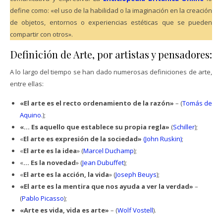
define como: «el uso de la habilidad o la imaginación en la creación
de objetos, entornos o experiencias estéticas que se pueden
compartir con otros».
Definición de Arte, por artistas y pensadores:
A lo largo del tiempo se han dado numerosas definiciones de arte,
entre ellas:
«El arte es el recto ordenamiento de la razón»
– (
Tomás de
Aquino.
);
«… Es aquello que establece su propia regla»
(
Schiller
);
«
El arte es expresión de la sociedad»
(John Ruskin)
;
«
El arte es la idea
» (
Marcel Duchamp
);
«
… Es la novedad
» (
Jean Dubuffet
);
«
El arte es la acción, la vida
» (
Joseph Beuys
);
«El arte es la mentira que nos ayuda a ver la verdad»
–
(
Pablo Picasso
);
«Arte es vida, vida es arte»
– (
Wolf Vostell
).